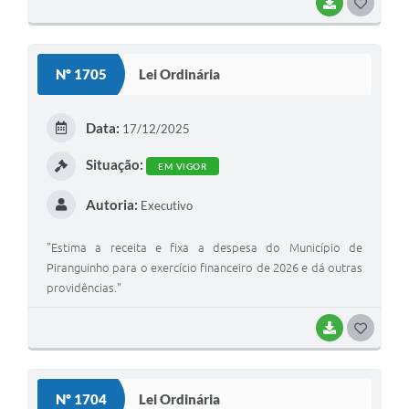
BAIXAR
G
O
S
Nº 1705
Lei Ordinária
T
E
Data:
17/12/2025
I
Situação:
EM VIGOR
Autoria:
Executivo
"Estima a receita e fixa a despesa do Município de
Piranguinho para o exercício financeiro de 2026 e dá outras
providências."
BAIXAR
G
O
S
Nº 1704
Lei Ordinária