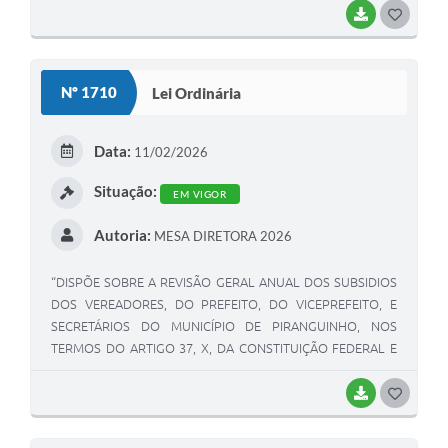
BAIXAR
G
O
S
Nº 1710
Lei Ordinária
T
E
Data:
11/02/2026
I
Situação:
EM VIGOR
Autoria:
MESA DIRETORA 2026
“DISPÕE SOBRE A REVISÃO GERAL ANUAL DOS SUBSIDIOS
DOS VEREADORES, DO PREFEITO, DO VICEPREFEITO, E
SECRETÁRIOS DO MUNICÍPIO DE PIRANGUINHO, NOS
TERMOS DO ARTIGO 37, X, DA CONSTITUIÇÃO FEDERAL E
DÁ OUTRAS PROVIDÊNCIAS”.
BAIXAR
G
O