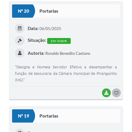
S
Nº 20
Portarias
T
E
Data:
06/05/2025
I
Situação:
EM VIGOR
Autoria:
Ronaldo Benedito Caetano
"Designa e Nomeia Servidor Efetivo a desempenhar a
função de tesouraria da Câmara Municipal de Piranguinho
(MG)"
BAIXAR
G
O
S
Nº 19
Portarias
T
E