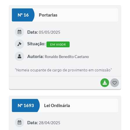
O
S
Nº 16
Portarias
T
E
Data:
05/05/2025
I
Situação:
EM VIGOR
Autoria:
Ronaldo Benedito Caetano
"Nomeia ocupante de cargo de provimento em comissão"
BAIXAR
G
O
S
Nº 1693
Lei Ordinária
T
E
Data:
28/04/2025
I