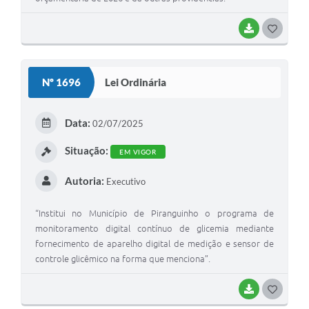
BAIXAR
G
O
S
Nº 1696
Lei Ordinária
T
E
Data:
02/07/2025
I
Situação:
EM VIGOR
Autoria:
Executivo
“Institui no Município de Piranguinho o programa de
monitoramento digital contínuo de glicemia mediante
fornecimento de aparelho digital de medição e sensor de
controle glicêmico na forma que menciona”.
BAIXAR
G