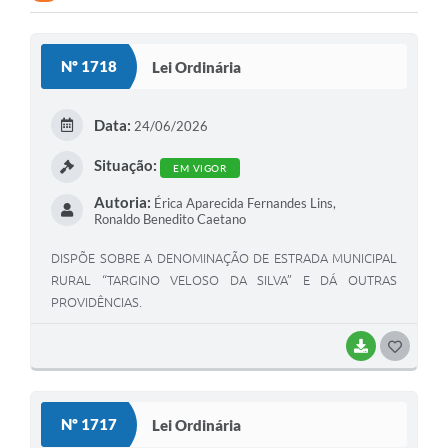
Nº 1718
Lei Ordinária
Data:
24/06/2026
Situação:
EM VIGOR
Autoria:
Érica Aparecida Fernandes Lins,
Ronaldo Benedito Caetano
DISPÕE SOBRE A DENOMINAÇÃO DE ESTRADA MUNICIPAL
RURAL “TARGINO VELOSO DA SILVA” E DÁ OUTRAS
PROVIDÊNCIAS.
BAIXAR
G
O
S
Nº 1717
Lei Ordinária
T