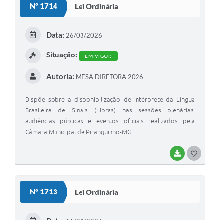
Nº 1714
Lei Ordinária
T
E
Data:
26/03/2026
I
Situação:
EM VIGOR
Autoria:
MESA DIRETORA 2026
Dispõe sobre a disponibilização de intérprete da Língua
Brasileira de Sinais (Libras) nas sessões plenárias,
audiências públicas e eventos oficiais realizados pela
Câmara Municipal de Piranguinho-MG
BAIXAR
G
O
S
Nº 1713
Lei Ordinária
T
E