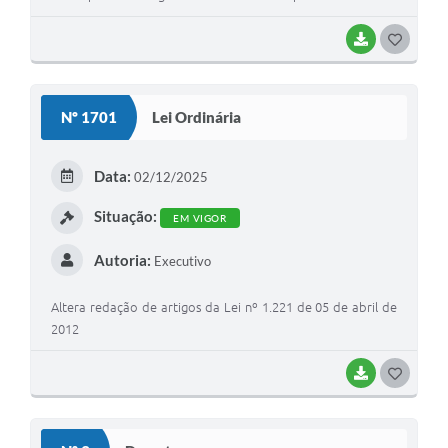
BAIXAR
G
O
S
Nº 1701
Lei Ordinária
T
E
Data:
02/12/2025
I
Situação:
EM VIGOR
Autoria:
Executivo
Altera redação de artigos da Lei nº 1.221 de 05 de abril de
2012
BAIXAR
G
O
S