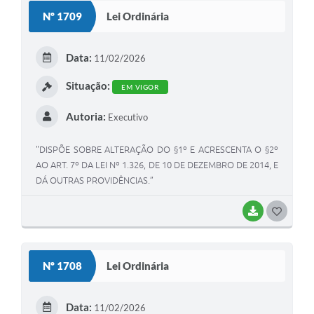
S
Nº 1709
Lei Ordinária
T
E
Data:
11/02/2026
I
Situação:
EM VIGOR
Autoria:
Executivo
"DISPÕE SOBRE ALTERAÇÃO DO §1º E ACRESCENTA O §2º
AO ART. 7º DA LEI Nº 1.326, DE 10 DE DEZEMBRO DE 2014, E
DÁ OUTRAS PROVIDÊNCIAS.”
BAIXAR
G
O
S
Nº 1708
Lei Ordinária
T
E
Data:
11/02/2026