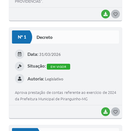
PROVIDÊNCIAS”.
BAIXAR
G
O
S
Nº 1
Decreto
T
E
Data:
31/03/2026
I
Situação:
EM VIGOR
Autoria:
Legislativo
Aprova prestação de contas referente ao exercício de 2024
da Prefeitura Municipal de Piranguinho-MG
BAIXAR
G
O
S