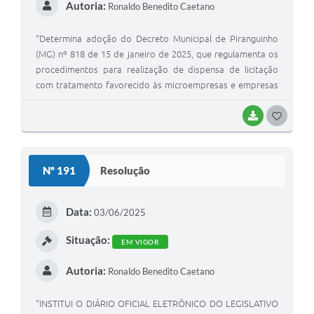
Autoria:
Ronaldo Benedito Caetano
“Determina adoção do Decreto Municipal de Piranguinho
(MG) nº 818 de 15 de janeiro de 2025, que regulamenta os
procedimentos para realização de dispensa de licitação
com tratamento favorecido às microempresas e empresas
de pequeno porte nas contratações públicas”.
BAIXAR
G
O
S
Nº 191
Resolução
T
E
Data:
03/06/2025
I
Situação:
EM VIGOR
Autoria:
Ronaldo Benedito Caetano
“INSTITUI O DIÁRIO OFICIAL ELETRÔNICO DO LEGISLATIVO