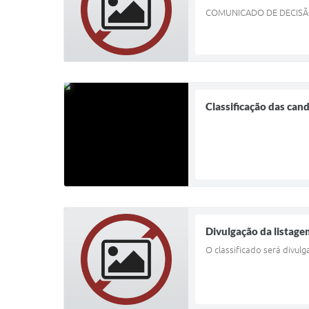
COMUNICADO DE DECISÃ
Classificação das can
Divulgação da listage
O classificado será divul