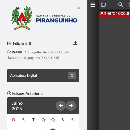
T
F
o
i
An error occur
g
n
g
d
l
e
S
i
d
Edição nº 8
e
b
Postagem:
15 de julho de 2025 - 17h44
a
r
Tamanho:
10 páginas (689,01 KB)
Assinatura Digital
Edições Anteriores
Julho
2025
D
S
T
Q
Q
S
S