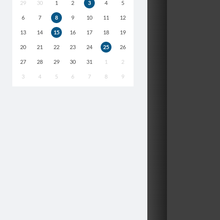
29
30
1
2
3
4
5
6
7
8
9
10
11
12
13
14
15
16
17
18
19
20
21
22
23
24
25
26
27
28
29
30
31
1
2
3
4
5
6
7
8
9