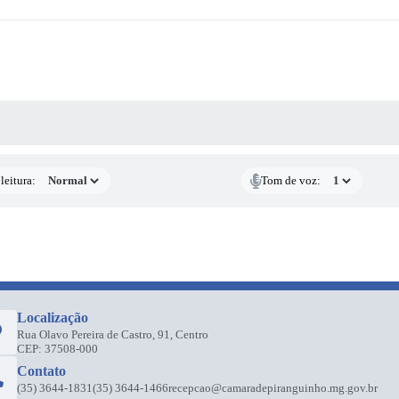
AS MÍDIAS
leitura:
Tom de voz:
Localização
Rua Olavo Pereira de Castro, 91, Centro
CEP: 37508-000
Contato
(35) 3644-1831
(35) 3644-1466
recepcao@camaradepiranguinho.mg.gov.br